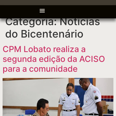
Categoria:
Noticias
do Bicentenário
CPM Lobato realiza a
segunda edição da ACISO
para a comunidade