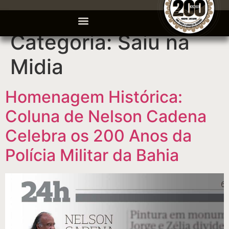
Categoria:
Saiu na
Midia
Homenagem Histórica:
Coluna de Nelson Cadena
Celebra os 200 Anos da
Polícia Militar da Bahia