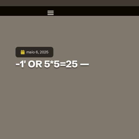
maio 6, 2025
-1′ OR 5*5=25 —