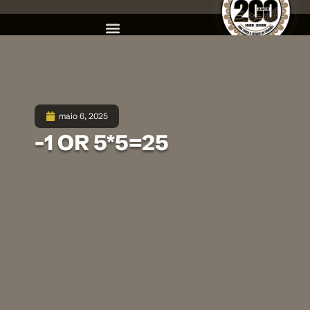
maio 6, 2025
-1 OR 5*5=25