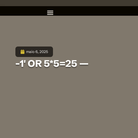
maio 6, 2025
-1′ OR 5*5=25 —