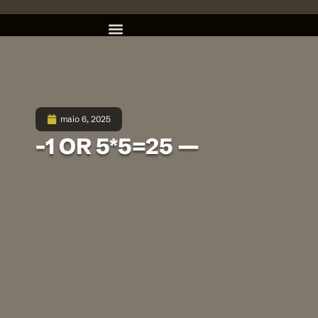
maio 6, 2025
-1 OR 5*5=25 —