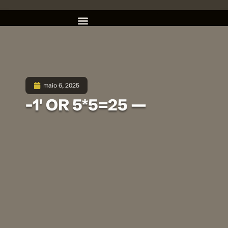
maio 6, 2025
-1′ OR 5*5=25 —