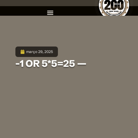
março 29, 2025
-1 OR 5*5=25 —