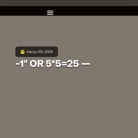
março 29, 2025
-1″ OR 5*5=25 —