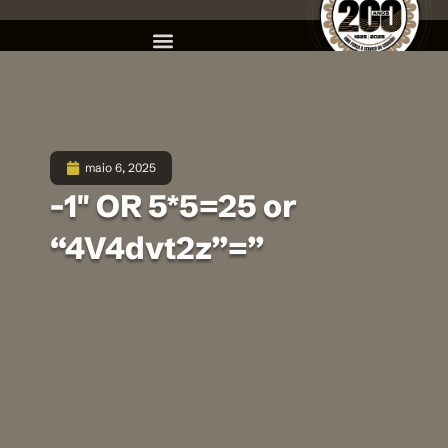
maio 6, 2025
-1″ OR 5*5=25 or
“4V4dvt2z”=”