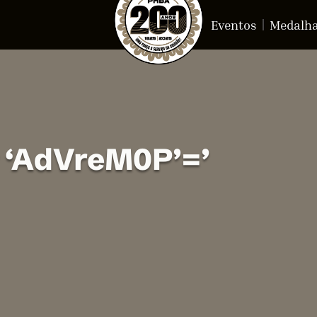
Eventos
Medalh
r ‘AdVreM0P’=’