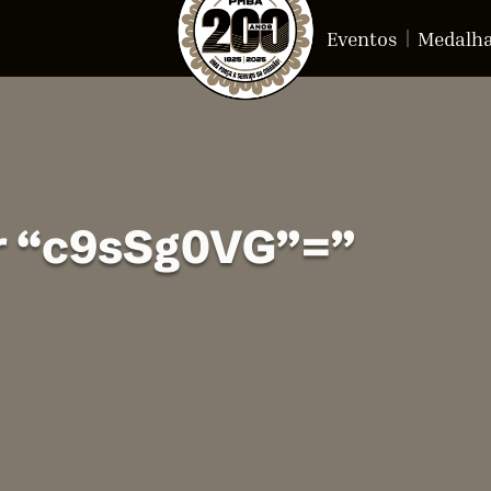
Eventos
Medalh
or “c9sSg0VG”=”