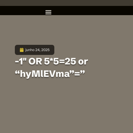
junho 24, 2025
-1″ OR 5*5=25 or
“hyMlEVma”=”