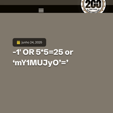
junho 24, 2025
-1′ OR 5*5=25 or
‘mY1MUJyO’=’