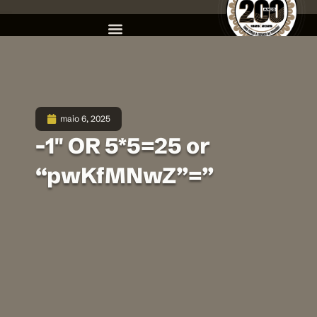
maio 6, 2025
-1″ OR 5*5=25 or
“pwKfMNwZ”=”