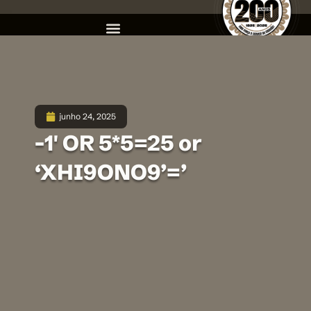
junho 24, 2025
-1′ OR 5*5=25 or
‘XHI9ONO9’=’