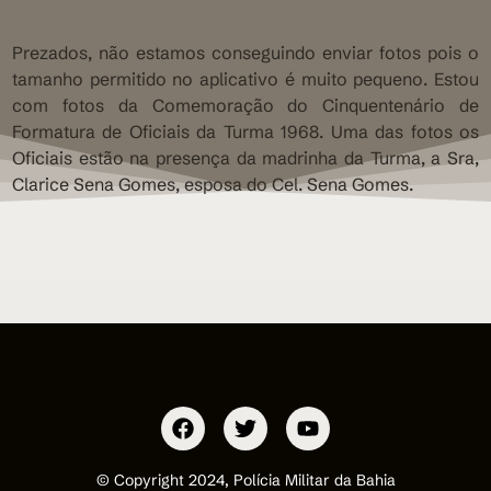
Prezados, não estamos conseguindo enviar fotos pois o
tamanho permitido no aplicativo é muito pequeno. Estou
com fotos da Comemoração do Cinquentenário de
Formatura de Oficiais da Turma 1968. Uma das fotos os
Oficiais estão na presença da madrinha da Turma, a Sra,
Clarice Sena Gomes, esposa do Cel. Sena Gomes.
© Copyright 2024, Polícia Militar da Bahia