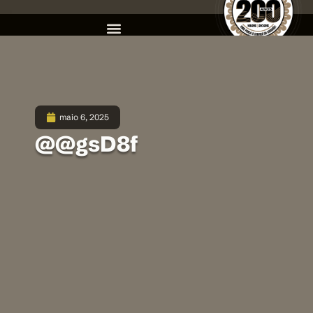
maio 6, 2025
@@gsD8f