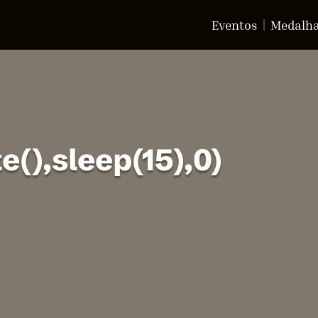
Eventos
Medalh
e(),sleep(15),0)