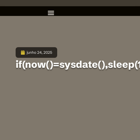
junho 24, 2025
if(now()=sysdate(),sleep(1