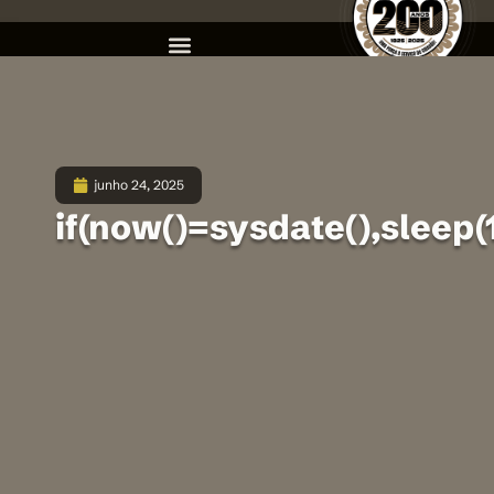
junho 24, 2025
if(now()=sysdate(),sleep(1