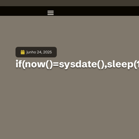
junho 24, 2025
if(now()=sysdate(),sleep(1