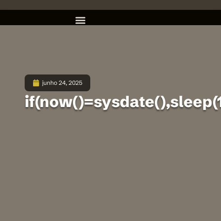
junho 24, 2025
if(now()=sysdate(),sleep(1