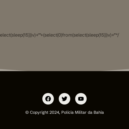
elect(sleep(15)))v)+'”+(select(0)from(select(sleep(15)))v)+”*/
© Copyright 2024, Polícia Militar da Bahia