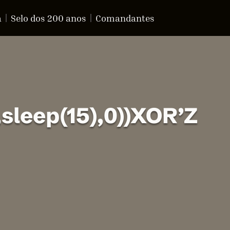
a
Selo dos 200 anos
Comandantes
leep(15),0))XOR’Z