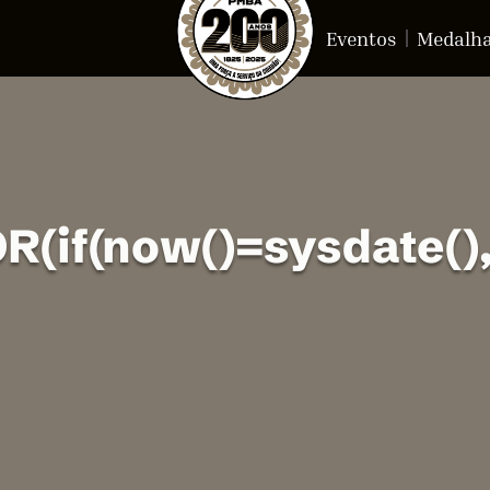
Eventos
Medalh
if(now()=sysdate(),s