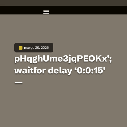
março 29, 2025
pHqghUme3jqPEOKx’;
waitfor delay ‘0:0:15’
—