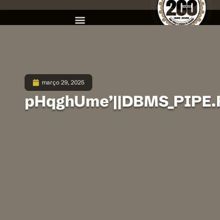
março 29, 2025
pHqghUme’||DBMS_PIPE.R