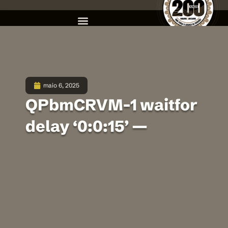
maio 6, 2025
QPbmCRVM-1 waitfor
delay ‘0:0:15’ —