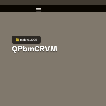
maio 6, 2025
QPbmCRVM