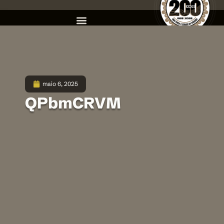
maio 6, 2025
QPbmCRVM