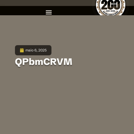
maio 6, 2025
QPbmCRVM