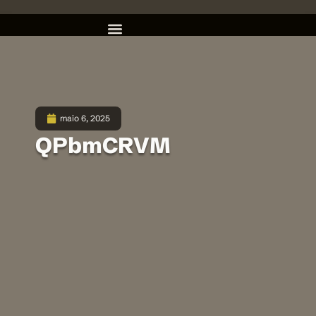
maio 6, 2025
QPbmCRVM