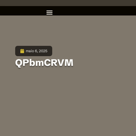
maio 6, 2025
QPbmCRVM