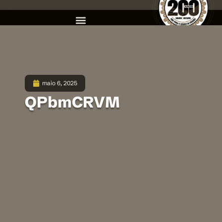
maio 6, 2025
QPbmCRVM