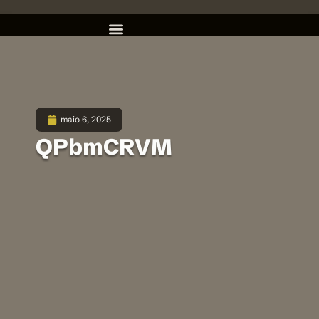
maio 6, 2025
QPbmCRVM