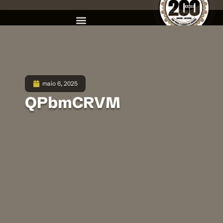
maio 6, 2025
QPbmCRVM