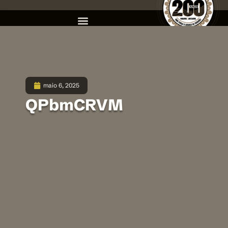
maio 6, 2025
QPbmCRVM