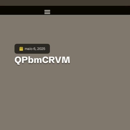
maio 6, 2025
QPbmCRVM