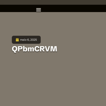
maio 6, 2025
QPbmCRVM