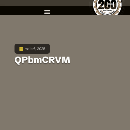
maio 6, 2025
QPbmCRVM