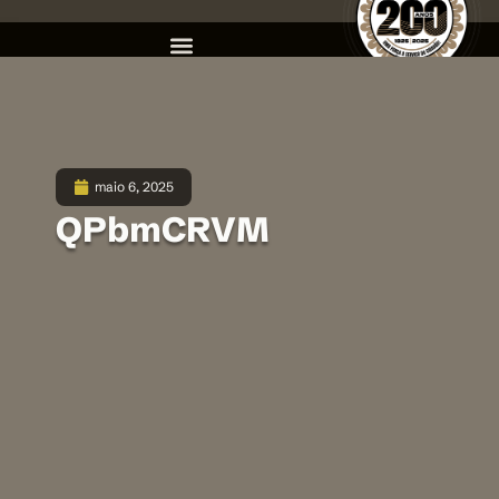
maio 6, 2025
QPbmCRVM