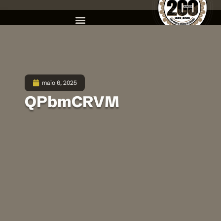
maio 6, 2025
QPbmCRVM