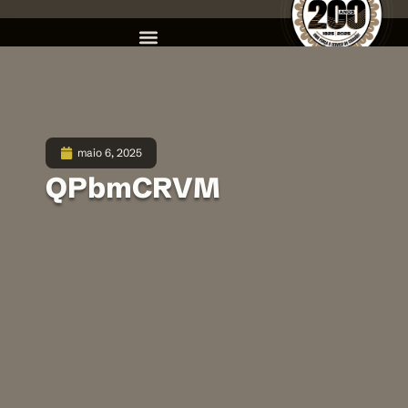
maio 6, 2025
QPbmCRVM