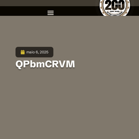
maio 6, 2025
QPbmCRVM