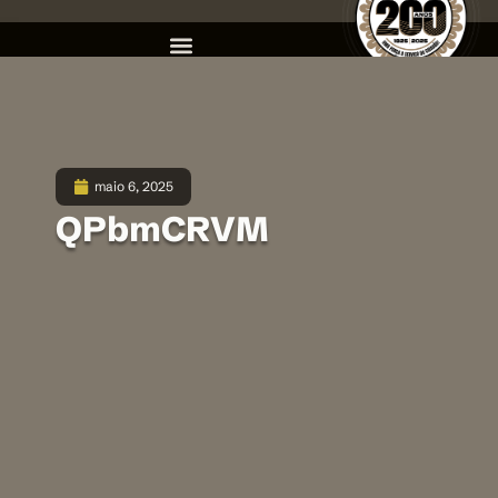
maio 6, 2025
QPbmCRVM