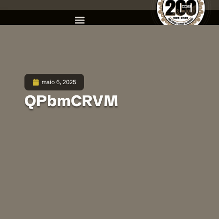
maio 6, 2025
QPbmCRVM