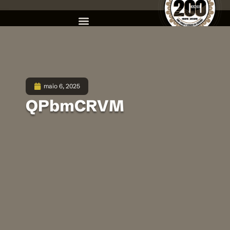
maio 6, 2025
QPbmCRVM