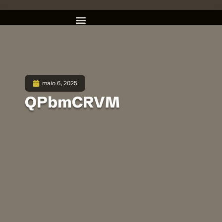
maio 6, 2025
QPbmCRVM