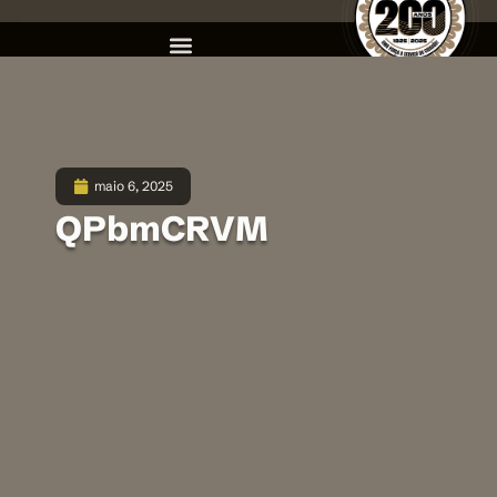
maio 6, 2025
QPbmCRVM