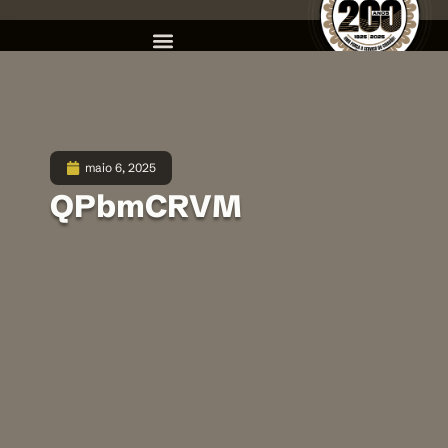
maio 6, 2025
QPbmCRVM